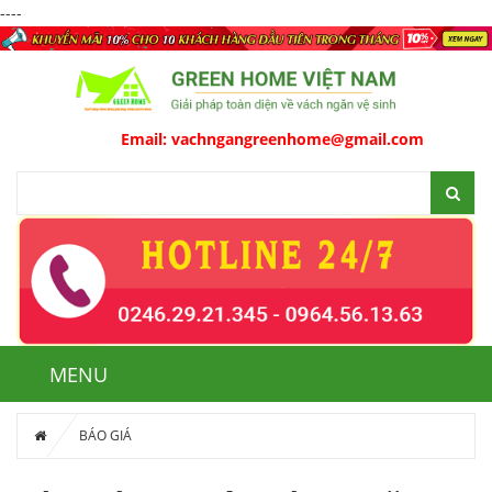
----
Email:
vachngangreenhome@gmail.com
MENU
BÁO GIÁ