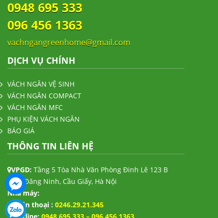
0948 695 333
096 456 1363
vachngangreenhome@gmail.com
DỊCH VỤ CHÍNH
VÁCH NGĂN VỆ SINH
VÁCH NGĂN COMPACT
VÁCH NGĂN MFC
PHỤ KIỆN VÁCH NGĂN
BÁO GIÁ
THÔNG TIN LIÊN HỆ
VPGD:
Tầng 5 Tòa Nhà Văn Phòng Đinh Lê 123 B
Trần Đăng Ninh, Cầu Giấy, Hà Nội
Nhà máy:
Điện thoại :
0246.29.21.345
Hotline:
0948 695 333 – 096 456 1363