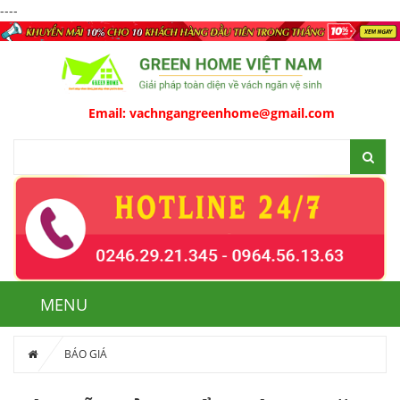
----
Email:
vachngangreenhome@gmail.com
MENU
BÁO GIÁ