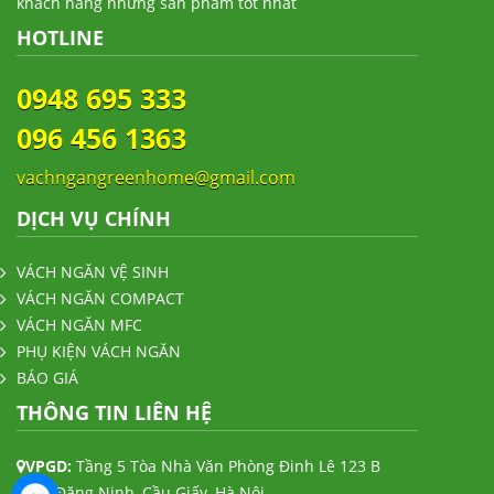
khách hàng những sản phẩm tốt nhất
HOTLINE
0948 695 333
096 456 1363
vachngangreenhome@gmail.com
DỊCH VỤ CHÍNH
VÁCH NGĂN VỆ SINH
VÁCH NGĂN COMPACT
VÁCH NGĂN MFC
PHỤ KIỆN VÁCH NGĂN
BÁO GIÁ
THÔNG TIN LIÊN HỆ
VPGD:
Tầng 5 Tòa Nhà Văn Phòng Đinh Lê 123 B
Trần Đăng Ninh, Cầu Giấy, Hà Nội