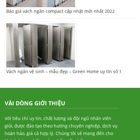
Báo giá vách ngăn compact cập nhật mới nhất 2022
Vách ngăn vệ sinh – mẫu đẹp – Green Home uy tín số 1
VÀI DÒNG GIỚI THIỆU
Với tiêu chí uy tín, chất lượng và đội ngũ nhân viên
giỏi, được đào tạo theo hướng chuyên nghiệp, dịch vụ
hoàn hảo, giá cả hợp lý. Chúng tôi sẽ mang đến cho