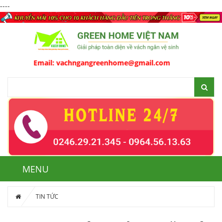
----
Email:
vachngangreenhome@gmail.com
MENU
TIN TỨC