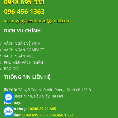
0948 695 333
096 456 1363
vachngangreenhome@gmail.com
DỊCH VỤ CHÍNH
VÁCH NGĂN VỆ SINH
VÁCH NGĂN COMPACT
VÁCH NGĂN MFC
PHỤ KIỆN VÁCH NGĂN
BÁO GIÁ
THÔNG TIN LIÊN HỆ
VPGD:
Tầng 5 Tòa Nhà Văn Phòng Đinh Lê 123 B
Trần Đăng Ninh, Cầu Giấy, Hà Nội
Nhà máy:
Điện thoại :
0246.29.21.345
Hotline:
0948 695 333 – 096 456 1363