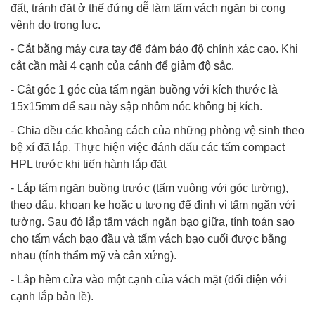
đất, tránh đặt ở thế đứng dễ làm tấm vách ngăn bị cong
vênh do trọng lực.
- Cắt bằng máy cưa tay để đảm bảo độ chính xác cao. Khi
cắt cần mài 4 cạnh của cánh để giảm độ sắc.
- Cắt góc 1 góc của tấm ngăn buồng với kích thước là
15x15mm để sau này sập nhôm nóc không bị kích.
- Chia đều các khoảng cách của những phòng vệ sinh theo
bệ xí đã lắp. Thực hiện việc đánh dấu các tấm compact
HPL trước khi tiến hành lắp đặt
- Lắp tấm ngăn buồng trước (tấm vuông với góc tường),
theo dấu, khoan ke hoặc u tương để định vị tấm ngăn với
tường. Sau đó lắp tấm vách ngăn bạo giữa, tính toán sao
cho tấm vách bạo đầu và tấm vách bạo cuối được bằng
nhau (tính thẩm mỹ và cân xứng).
- Lắp hèm cửa vào một cạnh của vách mặt (đối diện với
cạnh lắp bản lề).