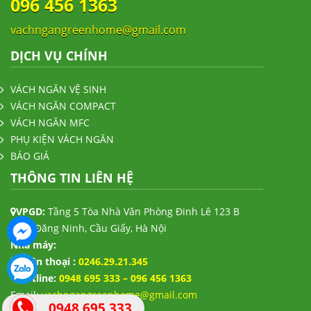
096 456 1363
vachngangreenhome@gmail.com
DỊCH VỤ CHÍNH
VÁCH NGĂN VỆ SINH
VÁCH NGĂN COMPACT
VÁCH NGĂN MFC
PHỤ KIỆN VÁCH NGĂN
BÁO GIÁ
THÔNG TIN LIÊN HỆ
VPGD:
Tầng 5 Tòa Nhà Văn Phòng Đinh Lê 123 B
Trần Đăng Ninh, Cầu Giấy, Hà Nội
Nhà máy:
Điện thoại :
0246.29.21.345
Hotline:
0948 695 333 – 096 456 1363
Email:
vachngangreenhome@gmail.com
0948 695 333