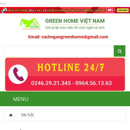
----
Email:
vachngangreenhome@gmail.com
MENU
TIN TỨC