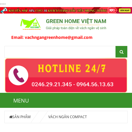
----
l:
vachngangreenhome@gmail.com
MENU
SẢN PHẨM
VÁCH NGĂN COMPACT