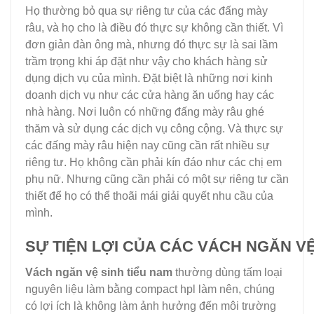
Họ thường bỏ qua sự riêng tư của các đấng mày
râu, và họ cho là điều đó thực sự không cần thiết. Vì
đơn giản đàn ông mà, nhưng đó thực sự là sai lầm
trầm trọng khi áp đặt như vậy cho khách hàng sử
dụng dịch vụ của mình. Đặt biệt là những nơi kinh
doanh dịch vụ như các cửa hàng ăn uống hay các
nhà hàng. Nơi luôn có những đấng mày râu ghé
thăm và sử dụng các dịch vụ công cộng. Và thực sự
các đấng mày râu hiện nay cũng cần rất nhiều sự
riêng tư. Họ không cần phải kín đáo như các chị em
phụ nữ. Nhưng cũng cần phải có một sự riêng tư cần
thiết để họ có thể thoãi mái giải quyết nhu cầu của
mình.
SỰ TIỆN LỢI CỦA CÁC VÁCH NGĂN V
Vách ngăn vệ sinh tiểu nam
thường dùng tấm loại
nguyên liệu làm bằng compact hpl làm nên, chúng
có lợi ích là không làm ảnh hưởng đến môi trường