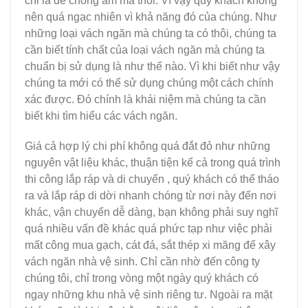
chỉ là để chống ẩm mà thôi. Vì vậy quý khách không
nên quá ngạc nhiên vì khả năng đó của chúng. Như
những loại vách ngăn mà chúng ta có thôi, chúng ta
cần biết tính chất của loại vách ngăn mà chúng ta
chuẩn bị sử dụng là như thế nào. Vì khi biết như vậy
chúng ta mới có thể sử dụng chúng một cách chính
xác được. Đó chính là khái niệm mà chúng ta cần
biết khi tìm hiểu các vách ngăn.
Giá cả hợp lý chi phí không quá đắt đỏ như những
nguyên vật liệu khác, thuận tiện kể cả trong quá trình
thi công lắp ráp và di chuyển , quý khách có thể tháo
ra và lắp ráp di dời nhanh chóng từ nơi này đến nơi
khác, vận chuyển dễ dàng, bạn không phải suy nghĩ
quá nhiều vấn đề khác quá phức tạp như việc phải
mất công mua gạch, cát đá, sắt thép xi măng để xây
vách ngăn nhà vệ sinh. Chỉ cần nhờ đến công ty
chúng tôi, chỉ trong vòng một ngày quý khách có
ngay những khu nhà vệ sinh riêng tư. Ngoài ra mặt