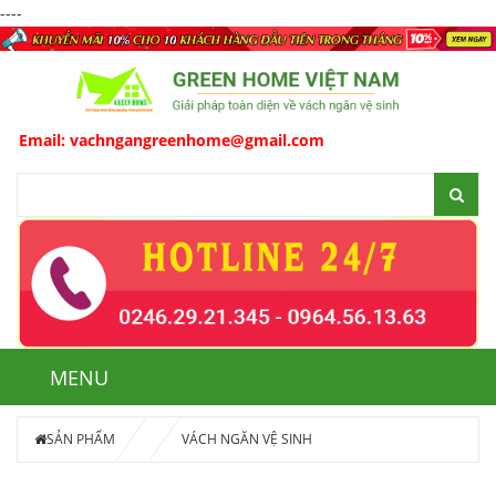
----
achngangreenhome@gmail.com
MENU
SẢN PHẨM
VÁCH NGĂN VỆ SINH