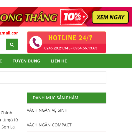
.com
C
TUYỂN DỤNG
LIÊN HỆ
DANH MỤC SẢN PHẨM
VÁCH NGĂN VỆ SINH
. Chính
 tùng) từ
VÁCH NGĂN COMPACT
 Sơn La,