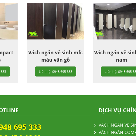
mpact
Vách ngăn vệ sinh mfc
Vách ngăn vệ sin
e
màu vân gỗ
nam
 333
Liên hệ: 0948 695 333
Liên hệ: 0948 695 3
OTLINE
DỊCH VỤ CHÍ
948 695 333
VÁCH NGĂN VỆ SI
VÁCH NGĂN COM