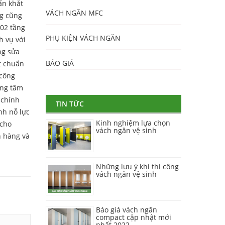
ẩn khắt
VÁCH NGĂN MFC
ng cũng
 02 tầng
PHỤ KIỆN VÁCH NGĂN
h vụ với
ng sửa
BÁO GIÁ
t chuẩn
 công
ung tâm
 chính
TIN TỨC
nh nỗ lực
Kinh nghiệm lựa chọn
 cho
vách ngăn vệ sinh
n hàng và
Những lưu ý khi thi công
vách ngăn vệ sinh
Báo giá vách ngăn
compact cập nhật mới
nhất 2022