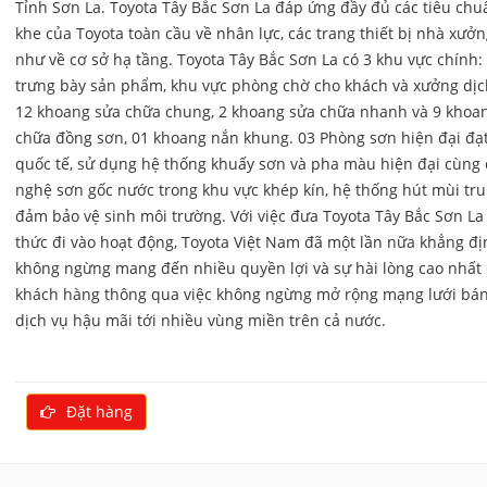
Tỉnh Sơn La. Toyota Tây Bắc Sơn La đáp ứng đầy đủ các tiêu chu
khe của Toyota toàn cầu về nhân lực, các trang thiết bị nhà xưở
như về cơ sở hạ tầng. Toyota Tây Bắc Sơn La có 3 khu vực chính:
trưng bày sản phẩm, khu vực phòng chờ cho khách và xưởng dịc
12 khoang sửa chữa chung, 2 khoang sửa chữa nhanh và 9 khoa
chữa đồng sơn, 01 khoang nắn khung. 03 Phòng sơn hiện đại đạ
quốc tế, sử dụng hệ thống khuấy sơn và pha màu hiện đại cùng
nghệ sơn gốc nước trong khu vực khép kín, hệ thống hút mùi tr
đảm bảo vệ sinh môi trường. Với việc đưa Toyota Tây Bắc Sơn La
thức đi vào hoạt động, Toyota Việt Nam đã một lần nữa khẳng đị
không ngừng mang đến nhiều quyền lợi và sự hài lòng cao nhất
khách hàng thông qua việc không ngừng mở rộng mạng lưới bá
dịch vụ hậu mãi tới nhiều vùng miền trên cả nước.
Đặt hàng