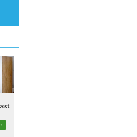
pact
33