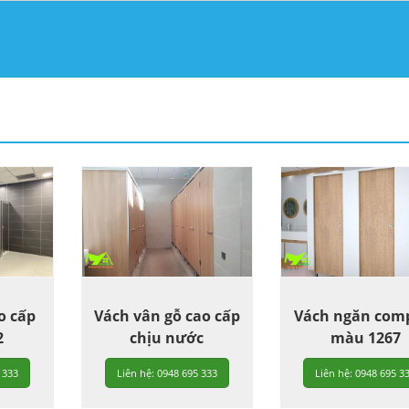
o cấp
Vách vân gỗ cao cấp
Vách ngăn com
2
chịu nước
màu 1267
 333
Liên hệ: 0948 695 333
Liên hệ: 0948 695 3