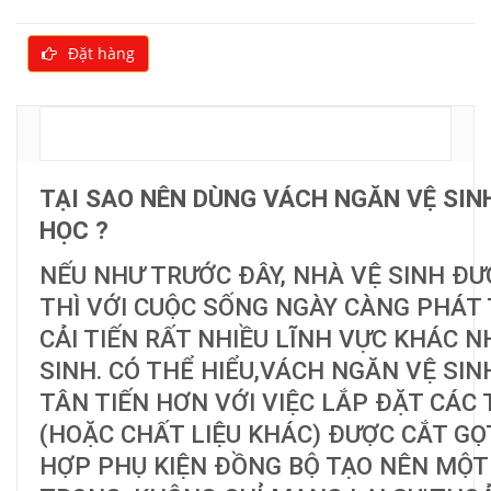
Đặt hàng
MÔ TẢ
TẠI SAO NÊN DÙNG VÁCH NGĂN VỆ SI
HỌC ?
NẾU NHƯ TRƯỚC ĐÂY, NHÀ VỆ SINH ĐƯ
THÌ VỚI CUỘC SỐNG NGÀY CÀNG PHÁT 
CẢI TIẾN RẤT NHIỀU LĨNH VỰC KHÁC 
SINH. CÓ THỂ HIỂU,VÁCH NGĂN VỆ SI
TÂN TIẾN HƠN VỚI VIỆC LẮP ĐẶT CÁ
(HOẶC CHẤT LIỆU KHÁC) ĐƯỢC CẮT GỌ
HỢP PHỤ KIỆN ĐỒNG BỘ TẠO NÊN MỘT 