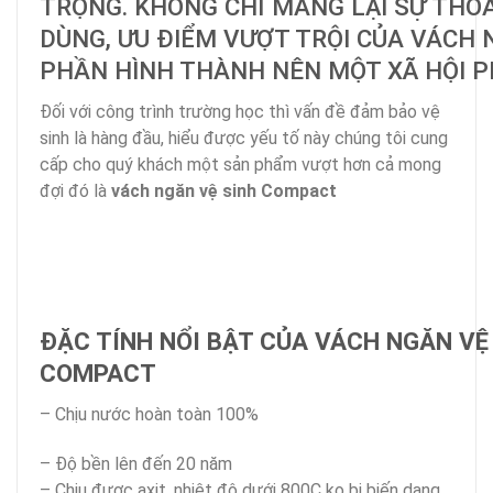
TRỌNG. KHÔNG CHỈ MANG LẠI SỰ THOẢ
DÙNG, ƯU ĐIỂM VƯỢT TRỘI CỦA VÁCH 
PHẦN HÌNH THÀNH NÊN MỘT XÃ HỘI PH
Đối với công trình trường học thì vấn đề đảm bảo vệ
sinh là hàng đầu, hiểu được yếu tố này chúng tôi cung
cấp cho quý khách một sản phẩm vượt hơn cả mong
đợi đó là
vách ngăn vệ sinh Compact
ĐẶC TÍNH NỔI BẬT CỦA VÁCH NGĂN V
COMPACT
– Chịu nước hoàn toàn 100%
– Độ bền lên đến 20 năm
– Chịu được axit, nhiệt độ dưới 800C ko bị biến dạng