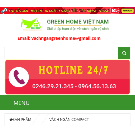
----
Email:
vachngangreenhome@gmail.com
MENU
SẢN PHẨM
VÁCH NGĂN COMPACT