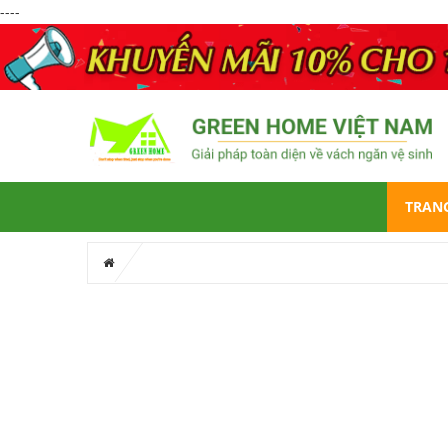
----
TRAN