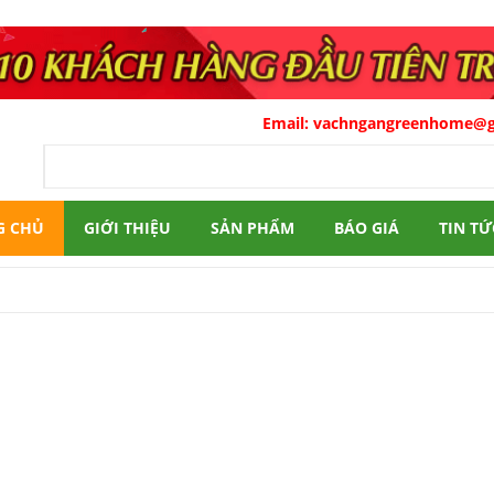
Email:
vachngangreenhome@gma
G CHỦ
GIỚI THIỆU
SẢN PHẨM
BÁO GIÁ
TIN TỨ