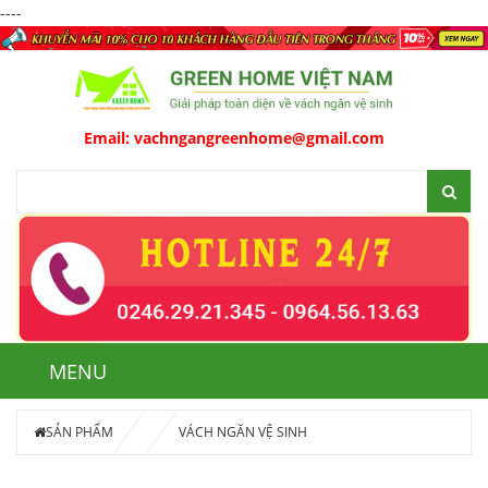
----
Email:
vachngangreenhome@gmail.com
MENU
SẢN PHẨM
VÁCH NGĂN VỆ SINH