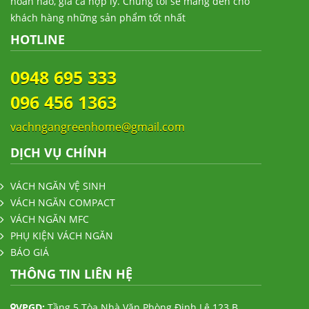
hoàn hảo, giá cả hợp lý. Chúng tôi sẽ mang đến cho
khách hàng những sản phẩm tốt nhất
HOTLINE
0948 695 333
096 456 1363
vachngangreenhome@gmail.com
DỊCH VỤ CHÍNH
VÁCH NGĂN VỆ SINH
VÁCH NGĂN COMPACT
VÁCH NGĂN MFC
PHỤ KIỆN VÁCH NGĂN
BÁO GIÁ
THÔNG TIN LIÊN HỆ
VPGD:
Tầng 5 Tòa Nhà Văn Phòng Đinh Lê 123 B