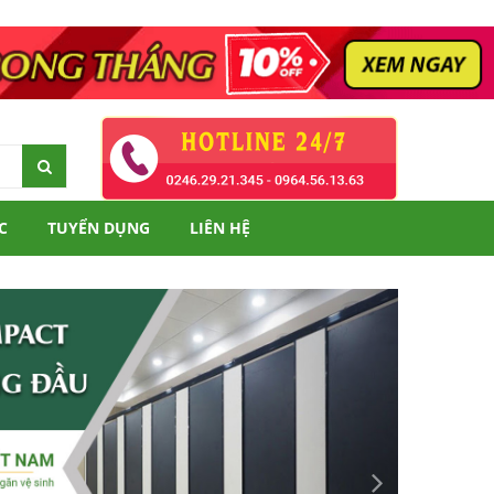
C
TUYỂN DỤNG
LIÊN HỆ
Next