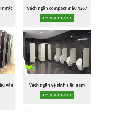
u nước
Vách ngăn compact màu 1267
Liên hệ: 0948 695 333
màu vân
Vách ngăn vệ sinh tiểu nam
Liên hệ: 0948 695 333