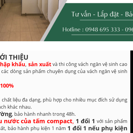
IỚI THIỆU
hập khẩu
,
sản xuất
và thi công vách ngăn vệ sinh cao
i các dòng sản phẩm chuyên dụng của vách ngăn vệ sinh
 100%
à chất liệu đa dạng, phù hợp cho nhiều mục đích sử dụng
ách khác nhau.
ường
, bảo hành nhanh trong 48h.
ịu nước của tấm compact
,
1 đổi 1
với sản phẩm
1 đổi 1 nếu phụ kiện
uất, bảo hành phụ kiện 1 năm