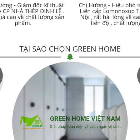
ơng - Giám đốc kĩ thuật
Chị Hương - Hiệu phó 
y CP NHÀ THÉP ĐINH LÊ .
Liên cấp Lomonoxop T
iá cao về chất lượng sản
Nội , rất hài lòng về c
phẩm.
tiến độ , chất lượn
TẠI SAO CHỌN GREEN HOME