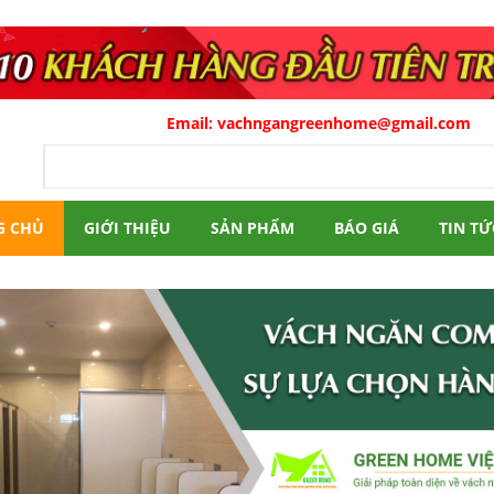
Email:
vachngangreenhome@gmail.com
G CHỦ
GIỚI THIỆU
SẢN PHẨM
BÁO GIÁ
TIN TỨ
Previous