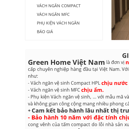
VÁCH NGĂN COMPACT
VÁCH NGĂN MFC
PHỤ KIỆN VÁCH NGĂN
BÁO GIÁ
G
Green Home Việt Nam
n
là đơn vị
cấp chuyên nghiệp hàng đầu tại Việt Nam. Vớ
như:
chịu nước
Vách ngăn vệ sinh Compact HPL
-
chịu ẩm.
- Vách ngăn vệ sinh MFC
- Phụ kiện Vách ngăn vệ sinh, … với mẫu mã v
và không gian công cộng mang nhiều phong c
Cam kết bảo hành lâu nhất thị tr
+
- Bảo hành 10 năm với đặc tính ch
cong vênh của tấm compact do lỗi nhà sản x